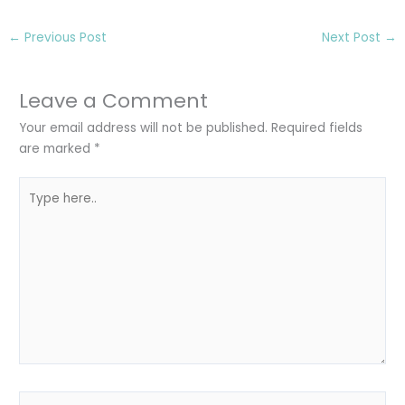
←
Previous Post
Next Post
→
Leave a Comment
Your email address will not be published.
Required fields
are marked
*
Type
here..
Name*