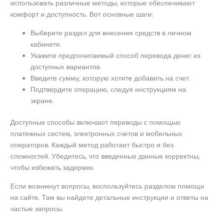
использовать различные методы, которые обеспечивают
комфорт и доступность. Вот основные шаги:
Выберите раздел для внесения средств в личном
кабинете.
Укажите предпочитаемый способ перевода денег из
доступных вариантов.
Введите сумму, которую хотите добавить на счет.
Подтвердите операцию, следуя инструкциям на
экране.
Доступные способы включают переводы с помощью
платежных систем, электронных счетов и мобильных
операторов. Каждый метод работает быстро и без
сложностей. Убедитесь, что введенные данные корректны,
чтобы избежать задержек.
Если возникнут вопросы, воспользуйтесь разделом помощи
на сайте. Там вы найдете детальные инструкции и ответы на
частые запросы.